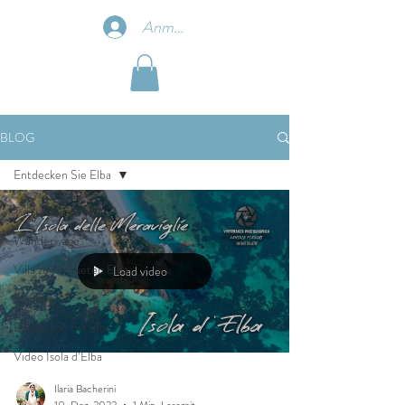
Anmelden
BLOG
Entdecken Sie Elba
Tutti i post
Wanderwege
Villa zu vermieten Elba
Load video
Strände
Entdecken Sie Elba
Video Isola d’Elba
Ilaria Bacherini