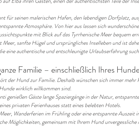
auf Elba ihren Gästen, einen der authentischsten Teile der Inse
nt für seinen malerischen Hafen, den lebendigen Dorfplatz, aus
entspannte Atmosphäre. Von hier aus lassen sich wunderschöne
ussichtspunkte mit Blick auf das Tyrrhenische Meer bequem err
 Meer, sanfte Hügel und ursprüngliches Inselleben und ist dahe
 die eine authentische und entschleunigte Urlaubserfahrung such
ganze Familie – einschließlich Ihres Hund
ört der Hund zur Familie. Deshalb wünschen sich immer mehr 
 Hunde wirklich willkommen sind.
enti genießen Gäste lange Spaziergänge in der Natur, entspannt
 eines privaten Ferienhauses statt eines belebten Hotels.
er, Wanderferien im Frühling oder eine entspannte Auszeit i
reiche Möglichkeiten, gemeinsam mit Ihrem Hund unvergesslich