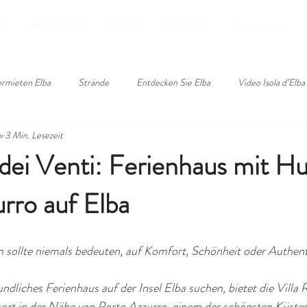
G
UMBEBUNG
PREISE
CONTACT
Nuova pagina
vermieten Elba
Strände
Entdecken Sie Elba
Video Isola d’Elba
i
3 Min. Lesezeit
 dei Venti: Ferienhaus mit H
rro auf Elba
 sollte niemals bedeuten, auf Komfort, Schönheit oder Authenti
dliches Ferienhaus auf der Insel Elba suchen, bietet die Villa 
ort in der Nähe von Porto Azzurro, einem der schönsten Küsteno