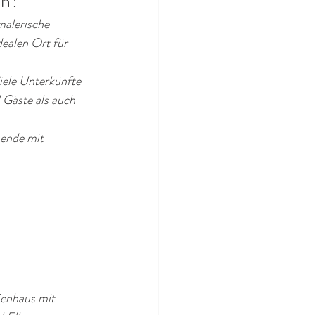
en?
malerische 
ealen Ort für 
iele Unterkünfte 
 Gäste als auch 
sende mit 
ienhaus mit 