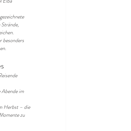
l Elba 
gezeichnete 
 Strände, 
eichen.
r besonders 
en.
es
Reisende 
e Abende im 
m Herbst – die 
e Momente zu 