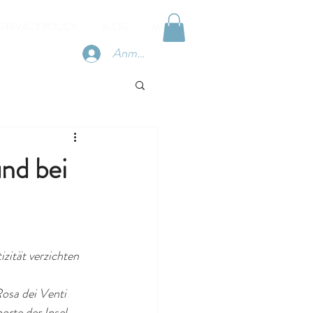
PRIVACY POLICY
BLOG
More
Anmelden
und bei
zität verzichten 
Rosa dei Venti 
rte der Insel.