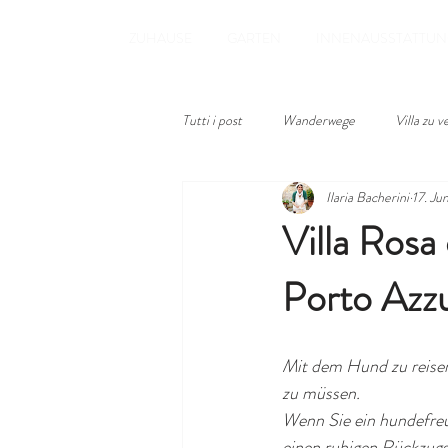
ZUHAUSE
GARTEN
INNENAUSSTATTUN
Tutti i post
Wanderwege
Villa zu 
Ilaria Bacherini
17. Jun
Villa Rosa
Porto Azzu
Mit dem Hund zu reisen
zu müssen.
Wenn Sie ein hundefreun
einen ruhigen Rückzugs